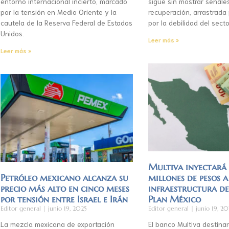
entorno internacional incierto, marcado
sigue sin mostrar señale
por la tensión en Medio Oriente y la
recuperación, arrastrada
cautela de la Reserva Federal de Estados
por la debilidad del secto
Unidos.
Leer más »
Leer más »
Multiva inyectar
Petróleo mexicano alcanza su
millones de pesos a
precio más alto en cinco meses
infraestructura d
por tensión entre Israel e Irán
Plan México
Editor general
junio 19, 2025
Editor general
junio 19, 20
La mezcla mexicana de exportación
El banco Multiva destinar