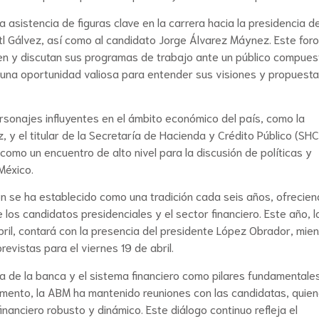
asistencia de figuras clave en la carrera hacia la presidencia d
tl Gálvez, así como al candidato Jorge Álvarez Máynez. Este foro
ten y discutan sus programas de trabajo ante un público compues
o una oportunidad valiosa para entender sus visiones y propuest
rsonajes influyentes en el ámbito económico del país, como la
 y el titular de la Secretaría de Hacienda y Crédito Público (SHC
como un encuentro de alto nivel para la discusión de políticas y
México.
ón se ha establecido como una tradición cada seis años, ofrecien
 los candidatos presidenciales y el sector financiero. Este año, l
ril, contará con la presencia del presidente López Obrador, mien
evistas para el viernes 19 de abril.
ia de la banca y el sistema financiero como pilares fundamentale
momento, la ABM ha mantenido reuniones con las candidatas, quie
nanciero robusto y dinámico. Este diálogo continuo refleja el