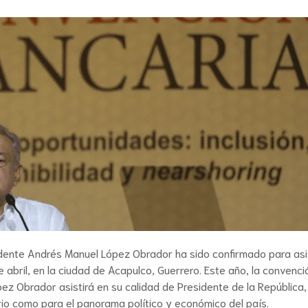
dente Andrés Manuel López Obrador ha sido confirmado para asis
 abril, en la ciudad de Acapulco, Guerrero. Este año, la convenci
pez Obrador asistirá en su calidad de Presidente de la República,
io como para el panorama político y económico del país.