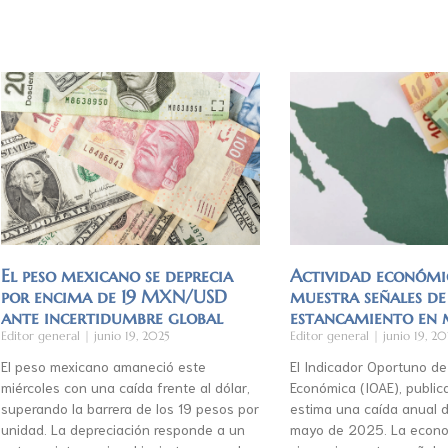
El peso mexicano se deprecia
Actividad económi
por encima de 19 MXN/USD
muestra señales de
ante incertidumbre global
estancamiento en
Editor general
junio 19, 2025
Editor general
junio 19, 20
El peso mexicano amaneció este
El Indicador Oportuno de
miércoles con una caída frente al dólar,
Económica (IOAE), publica
superando la barrera de los 19 pesos por
estima una caída anual d
unidad. La depreciación responde a un
mayo de 2025. La econo