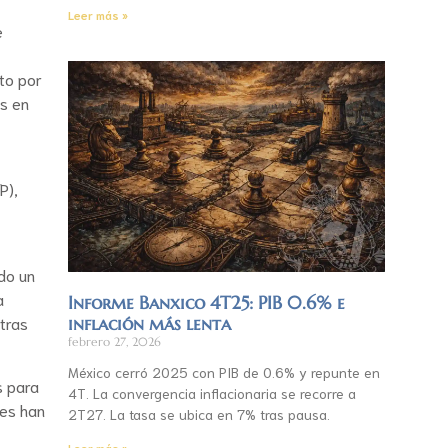
Leer más »
e
to por
as en
P),
do un
a
Informe Banxico 4T25: PIB 0.6% e
tras
inflación más lenta
febrero 27, 2026
México cerró 2025 con PIB de 0.6% y repunte en
s para
4T. La convergencia inflacionaria se recorre a
nes han
2T27. La tasa se ubica en 7% tras pausa.
Leer más »