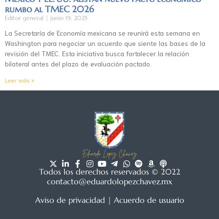
rumbo al TMEC 2026
Editor general
junio 19, 2025
La Secretaría de Economía mexicana se reunirá esta semana en
Washington para negociar un acuerdo que siente las bases de la
revisión del TMEC. Esta iniciativa busca fortalecer la relación
bilateral antes del plazo de evaluación pactado.
Leer más »
Todos los derechos reservados © 2022
contacto@eduardolopezchavez.mx
Aviso de privacidad
|
Acuerdo de usuario