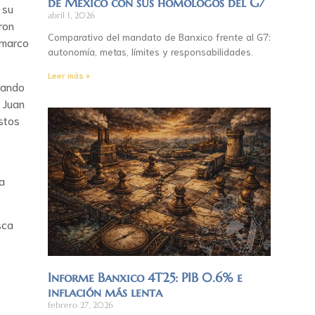
de México con sus homólogos del G7
 su
abril 1, 2026
ron
Comparativo del mandato de Banxico frente al G7:
 marco
autonomía, metas, límites y responsabilidades.
Leer más »
acando
, Juan
stos
a
sca
Informe Banxico 4T25: PIB 0.6% e
inflación más lenta
febrero 27, 2026