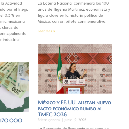
 la Actividad
La Lotería Nacional conmemora los 100
do por el Inegi,
años de Ifigenia Martínez, economista y
el 0.3 % en
figura clave en la historia política de
mía mexicana
México, con un billete conmemorativo.
s claras de
Leer más »
 principalmente
r industrial.
México y EE. UU. alistan nuevo
pacto económico rumbo al
TMEC 2026
á 170 000
Editor general
junio 19, 2025
La Secretaría de Economía mexicana se