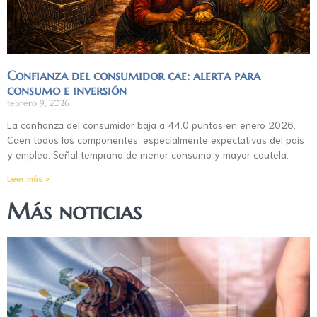
Confianza del consumidor cae: alerta para
consumo e inversión
febrero 9, 2026
La confianza del consumidor baja a 44.0 puntos en enero 2026.
Caen todos los componentes, especialmente expectativas del país
y empleo. Señal temprana de menor consumo y mayor cautela.
Leer más »
Más noticias