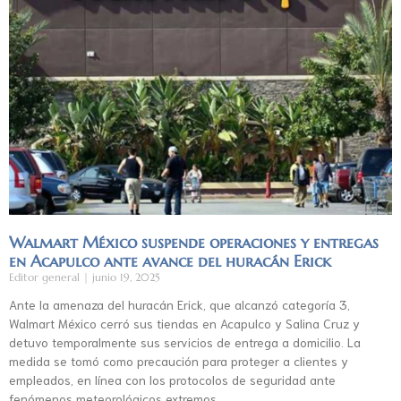
Walmart México suspende operaciones y entregas
en Acapulco ante avance del huracán Erick
Editor general
junio 19, 2025
Ante la amenaza del huracán Erick, que alcanzó categoría 3,
Walmart México cerró sus tiendas en Acapulco y Salina Cruz y
detuvo temporalmente sus servicios de entrega a domicilio. La
medida se tomó como precaución para proteger a clientes y
empleados, en línea con los protocolos de seguridad ante
fenómenos meteorológicos extremos.