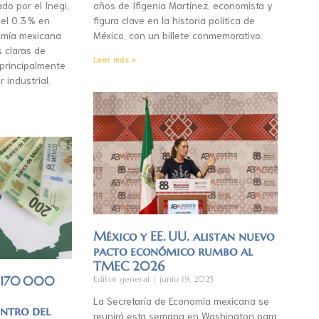
do por el Inegi,
años de Ifigenia Martínez, economista y
el 0.3 % en
figura clave en la historia política de
mía mexicana
México, con un billete conmemorativo.
s claras de
Leer más »
 principalmente
r industrial.
México y EE. UU. alistan nuevo
pacto económico rumbo al
TMEC 2026
á 170 000
Editor general
junio 19, 2025
La Secretaría de Economía mexicana se
entro del
reunirá esta semana en Washington para