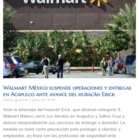
Walmart México suspende operaciones y entregas
en Acapulco ante avance del huracán Erick
Editor general
junio 19, 2025
Ante la amenaza del huracán Erick, que alcanzó categoría 3,
Walmart México cerró sus tiendas en Acapulco y Salina Cruz y
detuvo temporalmente sus servicios de entrega a domicilio. La
medida se tomó como precaución para proteger a clientes y
empleados, en línea con los protocolos de seguridad ante