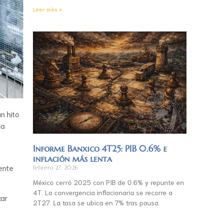
Leer más »
n hito
la
Informe Banxico 4T25: PIB 0.6% e
inflación más lenta
iente
febrero 27, 2026
México cerró 2025 con PIB de 0.6% y repunte en
4T. La convergencia inflacionaria se recorre a
zar
2T27. La tasa se ubica en 7% tras pausa.