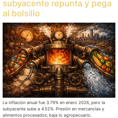
subyacente repunta y pega
al bolsillo
La inflación anual fue 3.79% en enero 2026, pero la
subyacente sube a 4.52%. Presión en mercancías y
alimentos procesados; baja lo agropecuario.