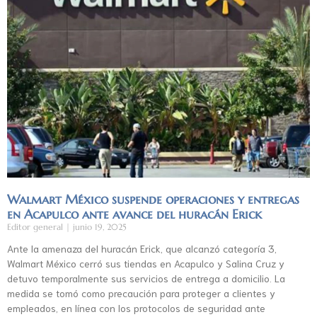
Walmart México suspende operaciones y entregas
en Acapulco ante avance del huracán Erick
Editor general
junio 19, 2025
Ante la amenaza del huracán Erick, que alcanzó categoría 3,
Walmart México cerró sus tiendas en Acapulco y Salina Cruz y
detuvo temporalmente sus servicios de entrega a domicilio. La
medida se tomó como precaución para proteger a clientes y
empleados, en línea con los protocolos de seguridad ante