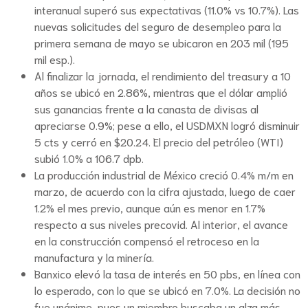
interanual superó sus expectativas (11.0% vs 10.7%). Las
nuevas solicitudes del seguro de desempleo para la
primera semana de mayo se ubicaron en 203 mil (195
mil esp.).
Al finalizar la jornada, el rendimiento del treasury a 10
años se ubicó en 2.86%, mientras que el dólar amplió
sus ganancias frente a la canasta de divisas al
apreciarse 0.9%; pese a ello, el USDMXN logró disminuir
5 cts y cerró en $20.24. El precio del petróleo (WTI)
subió 1.0% a 106.7 dpb.
La producción industrial de México creció 0.4% m/m en
marzo, de acuerdo con la cifra ajustada, luego de caer
1.2% el mes previo, aunque aún es menor en 1.7%
respecto a sus niveles precovid. Al interior, el avance
en la construcción compensó el retroceso en la
manufactura y la minería.
Banxico elevó la tasa de interés en 50 pbs, en línea con
lo esperado, con lo que se ubicó en 7.0%. La decisión no
fue unánime, pues un miembro buscaba un alza más