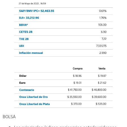
BOLSA
Los principales índices accionarios estadounidenses