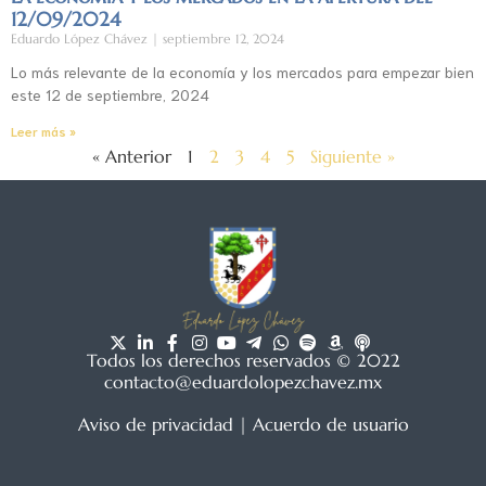
12/09/2024
Eduardo López Chávez
septiembre 12, 2024
Lo más relevante de la economía y los mercados para empezar bien
este 12 de septiembre, 2024
Leer más »
« Anterior
1
2
3
4
5
Siguiente »
Todos los derechos reservados © 2022
contacto@eduardolopezchavez.mx
Aviso de privacidad
|
Acuerdo de usuario