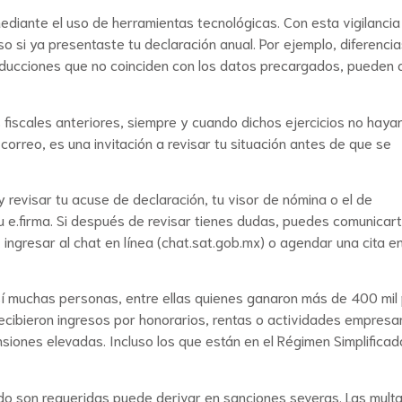
ediante el uso de herramientas tecnológicas. Con esta vigilancia
uso si ya presentaste tu declaración anual. Por ejemplo, diferenci
educciones que no coinciden con los datos precargados, pueden 
fiscales anteriores, siempre y cuando dichos ejercicios no haya
 correo, es una invitación a revisar tu situación antes de que se
 y revisar tu acuse de declaración, tu visor de nómina o el de
 e.firma. Si después de revisar tienes dudas, puedes comunicar
ingresar al chat en línea (chat.sat.gob.mx) o agendar una cita en
sí muchas personas, entre ellas quienes ganaron más de 400 mil
ecibieron ingresos por honorarios, rentas o actividades empresar
nsiones elevadas. Incluso los que están en el Régimen Simplifica
do son requeridas puede derivar en sanciones severas. Las mult