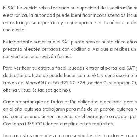
El SAT ha venido robusteciendo su capacidad de fiscalización m
electrónica, la autoridad puede identificar inconsistencias incl
entre tu ingreso reportado y lo que aparece en tu nómina, o d
una alerta.
Es importante saber que el SAT puede revisar hasta cinco años 
prescrito ni estén cerrados con auditoría. Así que si recibes un
convierta en una revisión formal.
Para verificar tu estatus fiscal, puedes entrar al portal del SAT
deducciones. Esto se puede hacer con tu RFC y contraseña o tu
través del
MarcaSAT
al 55 627 22 728 (opción 0, subopción 2), 
oficina virtual (citas.sat.gob.mx).
Cabe recordar que no todos están obligados a declarar, pero 
en el año, quienes trabajaron para más de un patrón, quienes r
así como quienes tienen ingresos en el extranjero o reciben pe
Confianza (RESICO) deben cumplir ciertos requisitos.
Ignorar estos mensajes o no presentar las declaraciones cuan