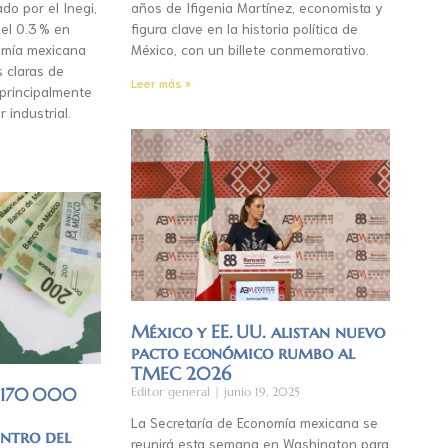
do por el Inegi,
años de Ifigenia Martínez, economista y
el 0.3 % en
figura clave en la historia política de
mía mexicana
México, con un billete conmemorativo.
s claras de
Leer más »
 principalmente
r industrial.
México y EE. UU. alistan nuevo
pacto económico rumbo al
TMEC 2026
á 170 000
Editor general
junio 19, 2025
La Secretaría de Economía mexicana se
entro del
reunirá esta semana en Washington para