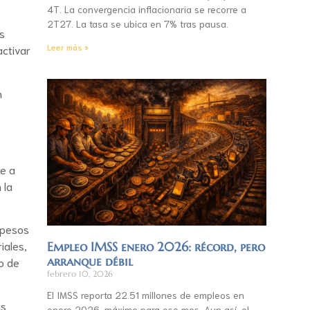
4T. La convergencia inflacionaria se recorre a
2T27. La tasa se ubica en 7% tras pausa.
as
Leer más »
activar
n
te a
 la
 pesos
iales,
Empleo IMSS enero 2026: récord, pero
arranque débil
do de
febrero 10, 2026
El IMSS reporta 22.51 millones de empleos en
as
enero 2026, máximo para ese mes. Aun así, el