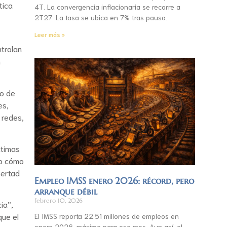
tica
4T. La convergencia inflacionaria se recorre a
2T27. La tasa se ubica en 7% tras pausa.
Leer más »
ntrolan
n
bo de
es,
 redes,
ctimas
do cómo
bertad
Empleo IMSS enero 2026: récord, pero
arranque débil
febrero 10, 2026
ia”,
que el
El IMSS reporta 22.51 millones de empleos en
enero 2026, máximo para ese mes. Aun así, el