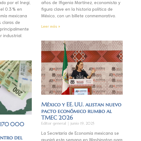
do por el Inegi,
años de Ifigenia Martínez, economista y
el 0.3 % en
figura clave en la historia política de
mía mexicana
México, con un billete conmemorativo.
s claras de
Leer más »
 principalmente
r industrial.
México y EE. UU. alistan nuevo
pacto económico rumbo al
TMEC 2026
á 170 000
Editor general
junio 19, 2025
La Secretaría de Economía mexicana se
entro del
reunirá esta semana en Washington para