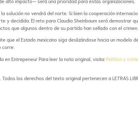
de alto impacto— será una prioridad para estas organizaciones.
a solución no vendrá del norte. Si bien la cooperación internacio
rte y decidida. El reto para Claudia Sheinbaum será demostrar q
actos que algunos dentro de su partido han sellado con el crimen
rmite que el Estado mexicano siga deslizándose hacia un modelo d
 corre.
a en Entrepeneur Para leer la nota original, visita:
Política y crim
r. Todos los derechos del texto original pertenecen a LETRAS LIB