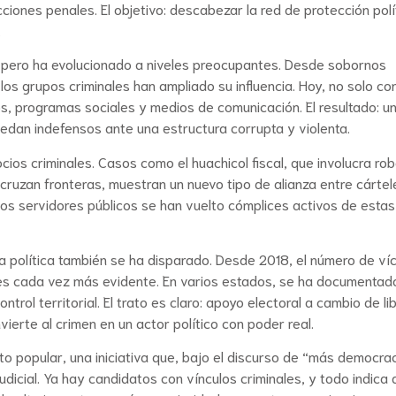
ciones penales. El objetivo: descabezar la red de protección polí
.
a, pero ha evolucionado a niveles preocupantes. Desde sobornos
 los grupos criminales han ampliado su influencia. Hoy, no solo co
os, programas sociales y medios de comunicación. El resultado: u
uedan indefensos ante una estructura corrupta y violenta.
cios criminales. Casos como el huachicol fiscal, que involucra ro
cruzan fronteras, muestran un nuevo tipo de alianza entre cártel
os servidores públicos se han vuelto cómplices activos de estas
a política también se ha disparado. Desde 2018, el número de ví
es es cada vez más evidente. En varios estados, se ha documenta
rol territorial. El trato es claro: apoyo electoral a cambio de li
ierte al crimen en un actor político con poder real.
o popular, una iniciativa que, bajo el discurso de “más democrac
dicial. Ya hay candidatos con vínculos criminales, y todo indica 