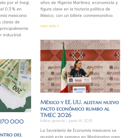
do por el Inegi,
años de Ifigenia Martínez, economista y
el 0.3 % en
figura clave en la historia política de
mía mexicana
México, con un billete conmemorativo.
s claras de
Leer más »
 principalmente
r industrial.
México y EE. UU. alistan nuevo
pacto económico rumbo al
TMEC 2026
á 170 000
Editor general
junio 19, 2025
La Secretaría de Economía mexicana se
entro del
reunirá esta semana en Washington para