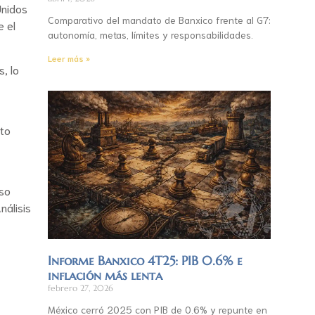
Unidos
Comparativo del mandato de Banxico frente al G7:
e el
autonomía, metas, límites y responsabilidades.
Leer más »
, lo
nto
nso
nálisis
Informe Banxico 4T25: PIB 0.6% e
inflación más lenta
febrero 27, 2026
México cerró 2025 con PIB de 0.6% y repunte en