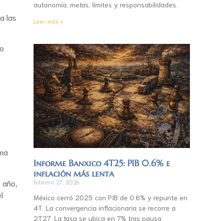
autonomía, metas, límites y responsabilidades.
a las
Leer más »
do
ama
Informe Banxico 4T25: PIB 0.6% e
inflación más lenta
 año,
febrero 27, 2026
l
México cerró 2025 con PIB de 0.6% y repunte en
4T. La convergencia inflacionaria se recorre a
2T27. La tasa se ubica en 7% tras pausa.