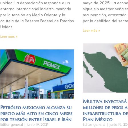
unidad. La depreciación responde a un
mayo de 2025. La econo
entorno internacional incierto, marcado
sigue sin mostrar señale
por la tensión en Medio Oriente y la
recuperación, arrastrada
cautela de la Reserva Federal de Estados
por la debilidad del secto
Unidos.
Leer más »
Leer más »
Multiva inyectar
Petróleo mexicano alcanza su
millones de pesos a
precio más alto en cinco meses
infraestructura d
por tensión entre Israel e Irán
Plan México
Editor general
junio 19, 2025
Editor general
junio 19, 20