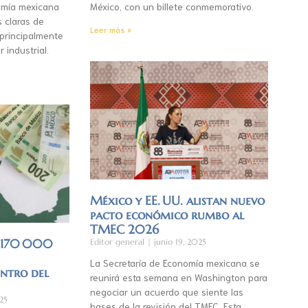
mía mexicana
México, con un billete conmemorativo.
s claras de
Leer más »
 principalmente
r industrial.
México y EE. UU. alistan nuevo
pacto económico rumbo al
TMEC 2026
á 170 000
Editor general
junio 19, 2025
La Secretaría de Economía mexicana se
entro del
reunirá esta semana en Washington para
negociar un acuerdo que siente las
25
bases de la revisión del TMEC. Esta