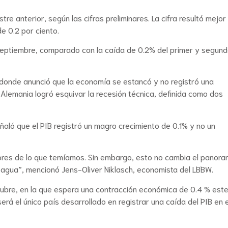
re anterior, según las cifras preliminares. La cifra resultó mejor 
e 0.2 por ciento.
o-septiembre, comparado con la caída de 0.2% del primer y segun
, donde anunció que la economía se estancó y no registró una
e Alemania logró esquivar la recesión técnica, definida como dos
señaló que el PIB registró un magro crecimiento de 0.1% y no un
jores de lo que temíamos. Sin embargo, esto no cambia el panor
agua”, mencionó Jens-Oliver Niklasch, economista del LBBW.
ctubre, en la que espera una contracción económica de 0.4 % este
rá el único país desarrollado en registrar una caída del PIB en e