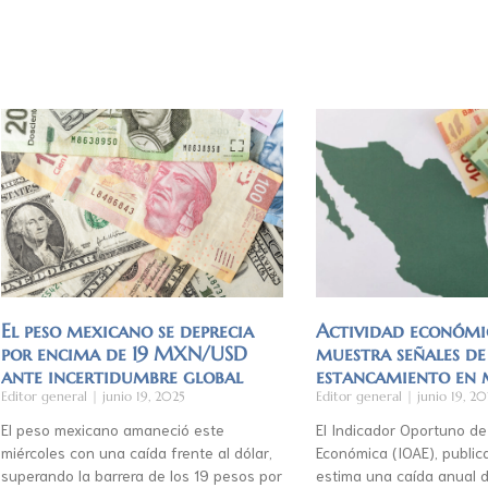
El peso mexicano se deprecia
Actividad económi
por encima de 19 MXN/USD
muestra señales de
ante incertidumbre global
estancamiento en
Editor general
junio 19, 2025
Editor general
junio 19, 20
El peso mexicano amaneció este
El Indicador Oportuno de
miércoles con una caída frente al dólar,
Económica (IOAE), publica
superando la barrera de los 19 pesos por
estima una caída anual d