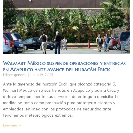
Walmart México suspende operaciones y entregas
en Acapulco ante avance del huracán Erick
Editor general
junio 19, 2025
Ante la amenaza del huracán Erick, que alcanzó categoría 3,
Walmart México cerró sus tiendas en Acapulco y Salina Cruz y
detuvo temporalmente sus servicios de entrega a domicilio. La
medida se tomó como precaución para proteger a clientes y
empleados, en línea con los protocolos de seguridad ante
fenómenos meteorológicos extremos.
Leer más »