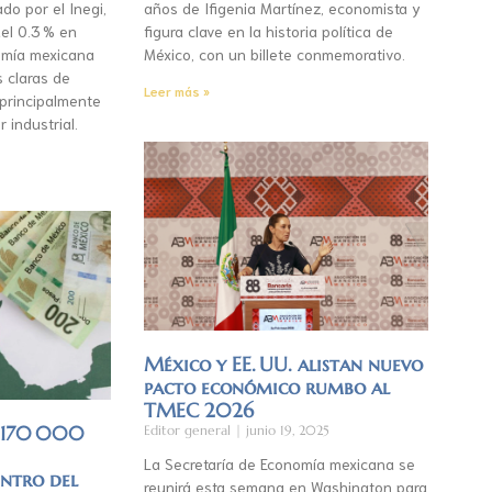
do por el Inegi,
años de Ifigenia Martínez, economista y
el 0.3 % en
figura clave en la historia política de
mía mexicana
México, con un billete conmemorativo.
s claras de
Leer más »
 principalmente
r industrial.
México y EE. UU. alistan nuevo
pacto económico rumbo al
TMEC 2026
á 170 000
Editor general
junio 19, 2025
La Secretaría de Economía mexicana se
entro del
reunirá esta semana en Washington para