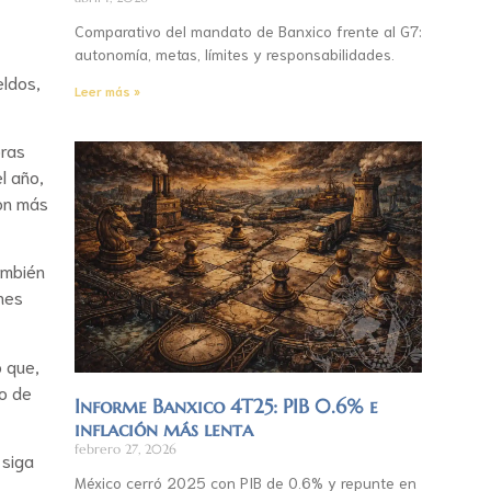
Comparativo del mandato de Banxico frente al G7:
autonomía, metas, límites y responsabilidades.
eldos,
Leer más »
oras
l año,
con más
ambién
nes
ó que,
to de
Informe Banxico 4T25: PIB 0.6% e
inflación más lenta
febrero 27, 2026
 siga
México cerró 2025 con PIB de 0.6% y repunte en