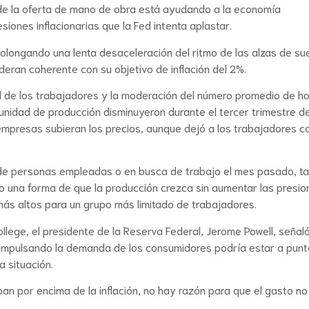
 de la oferta de mano de obra está ayudando a la economía
iones inflacionarias que la Fed intenta aplastar.
rolongando una lenta desaceleración del ritmo de las alzas de su
deran coherente con su objetivo de inflación del 2%.
d de los trabajadores y la moderación del número promedio de h
nidad de producción disminuyeron durante el tercer trimestre de
 empresas subieran los precios, aunque dejó a los trabajadores 
 de personas empleadas o en busca de trabajo el mes pasado, t
o una forma de que la producción crezca sin aumentar las presio
ás altos para un grupo más limitado de trabajadores.
lege, el presidente de la Reserva Federal, Jerome Powell, señal
o impulsando la demanda de los consumidores podría estar a pun
a situación.
an por encima de la inflación, no hay razón para que el gasto no