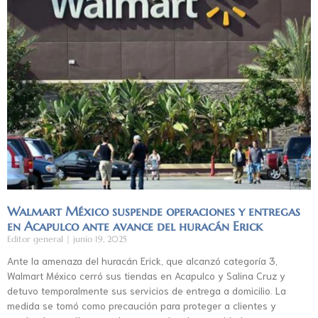
Walmart México suspende operaciones y entregas
en Acapulco ante avance del huracán Erick
Editor general
junio 19, 2025
Ante la amenaza del huracán Erick, que alcanzó categoría 3,
Walmart México cerró sus tiendas en Acapulco y Salina Cruz y
detuvo temporalmente sus servicios de entrega a domicilio. La
medida se tomó como precaución para proteger a clientes y