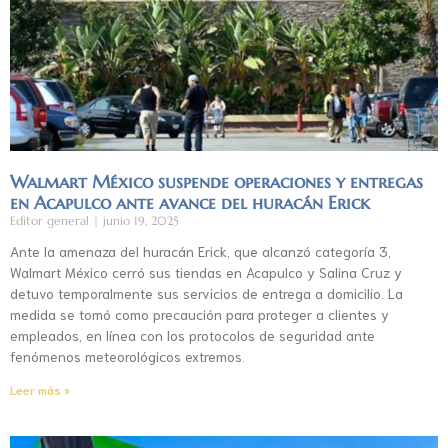
Walmart México suspende operaciones y entregas
en Acapulco ante avance del huracán Erick
Editor general
junio 19, 2025
Ante la amenaza del huracán Erick, que alcanzó categoría 3,
Walmart México cerró sus tiendas en Acapulco y Salina Cruz y
detuvo temporalmente sus servicios de entrega a domicilio. La
medida se tomó como precaución para proteger a clientes y
empleados, en línea con los protocolos de seguridad ante
fenómenos meteorológicos extremos.
Leer más »