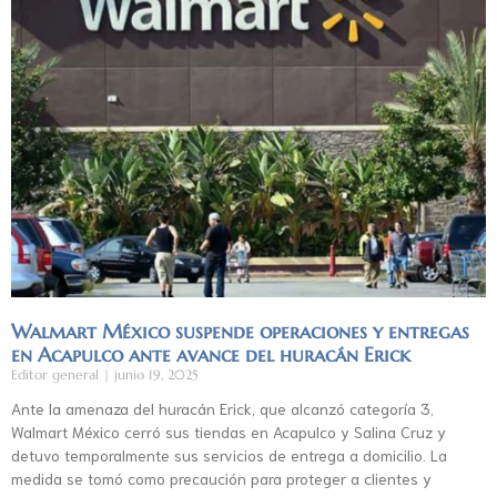
Walmart México suspende operaciones y entregas
en Acapulco ante avance del huracán Erick
Editor general
junio 19, 2025
Ante la amenaza del huracán Erick, que alcanzó categoría 3,
Walmart México cerró sus tiendas en Acapulco y Salina Cruz y
detuvo temporalmente sus servicios de entrega a domicilio. La
medida se tomó como precaución para proteger a clientes y