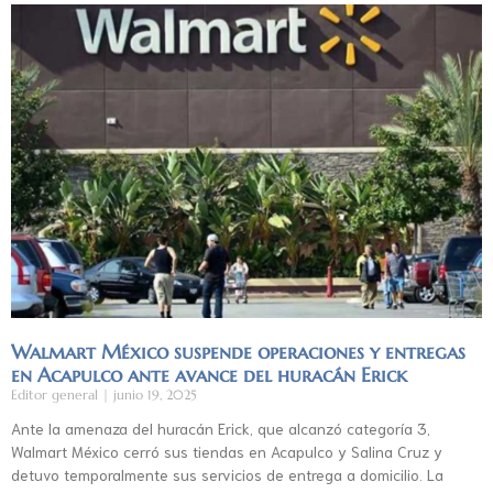
Walmart México suspende operaciones y entregas
en Acapulco ante avance del huracán Erick
Editor general
junio 19, 2025
Ante la amenaza del huracán Erick, que alcanzó categoría 3,
Walmart México cerró sus tiendas en Acapulco y Salina Cruz y
detuvo temporalmente sus servicios de entrega a domicilio. La