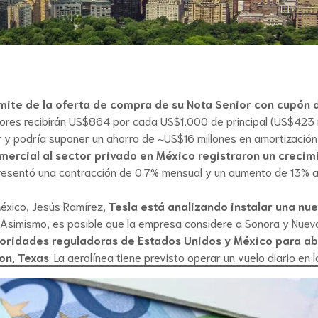
ímite de la oferta de compra de su Nota Senior con cupón
res recibirán US$864 por cada US$1,000 de principal (US$423 mill
r y podría suponer un ahorro de ~US$16 millones en amortizació
mercial al sector privado en México registraron un creci
resentó una contracción de 0.7% mensual y un aumento de 13% an
éxico, Jesús Ramírez,
Tesla está analizando instalar una nu
. Asimismo, es posible que la empresa considere a Sonora y Nuevo
toridades reguladoras de Estados Unidos y México para ab
on, Texas
. La aerolínea tiene previsto operar un vuelo diario en l