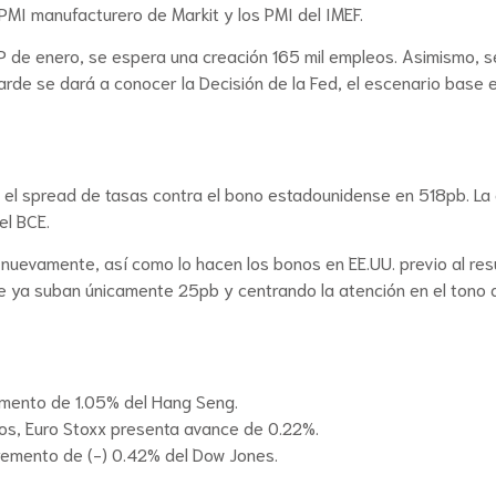
 PMI manufacturero de Markit y los PMI del IMEF.
 de enero, se espera una creación 165 mil empleos. Asimismo, s
tarde se dará a conocer la Decisión de la Fed, el escenario base
 el spread de tasas contra el bono estadounidense en 518pb. La c
el BCE.
nuevamente, así como lo hacen los bonos en EE.UU. previo al resu
 ya suban únicamente 25pb y centrando la atención en el tono 
remento de 1.05% del Hang Seng.
os, Euro Stoxx presenta avance de 0.22%.
remento de (-) 0.42% del Dow Jones.