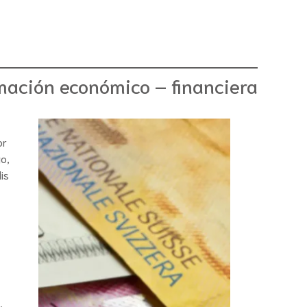
mación económico – financiera
or
o,
is
,