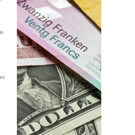
as
nes