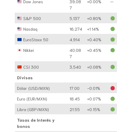
Dow Jones
39,08
+0.00%
—
7
S&P 500
5,137
+0.80%
Nasdaq
16,274
+1.14%
EuroStoxx 50
4,914
+0.40%
Nikkei
40,08
+0.45%
7
CSI 300
3,540
+0.08%
Divisas
Dólar (USD/MXN)
17.00
-0.01%
Euro (EUR/MXN)
18.45
+0.07%
Libra (GBP/MXN)
21.55
+0.15%
Tasas de Interés y
bonos