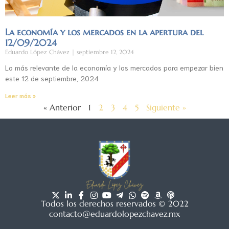
La economía y los mercados en la apertura del
12/09/2024
Eduardo López Chávez
septiembre 12, 2024
Lo más relevante de la economía y los mercados para empezar bien
este 12 de septiembre, 2024
Leer más »
« Anterior
1
2
3
4
5
Siguiente »
Todos los derechos reservados © 2022
contacto@eduardolopezchavez.mx