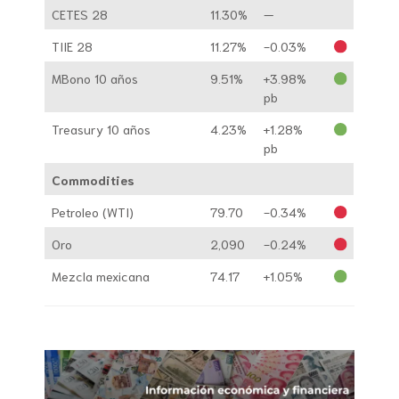
CETES 28
11.30%
—
TIIE 28
11.27%
-0.03%
MBono 10 años
9.51%
+3.98%
pb
Treasury 10 años
4.23%
+1.28%
pb
Commodities
Petroleo (WTI)
79.70
-0.34%
Oro
2,090
-0.24%
Mezcla mexicana
74.17
+1.05%