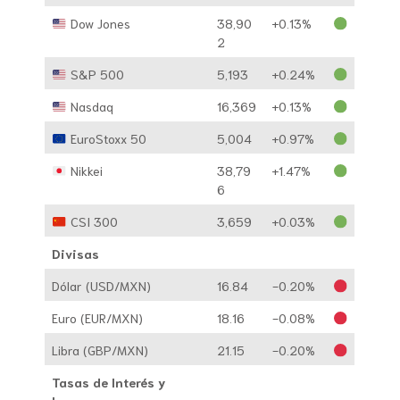
Dow Jones
38,90
+0.13%
2
S&P 500
5,193
+0.24%
Nasdaq
16,369
+0.13%
EuroStoxx 50
5,004
+0.97%
Nikkei
38,79
+1.47%
6
CSI 300
3,659
+0.03%
Divisas
Dólar (USD/MXN)
16.84
-0.20%
Euro (EUR/MXN)
18.16
-0.08%
Libra (GBP/MXN)
21.15
-0.20%
Tasas de Interés y