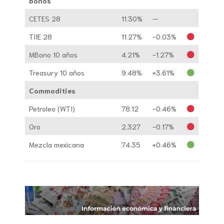
bonos
CETES 28
11.30%
—
TIIE 28
11.27%
-0.03%
MBono 10 años
4.21%
-1.27%
Treasury 10 años
9.48%
+3.61%
Commodities
Petroleo (WTI)
78.12
-0.46%
Oro
2,327
-0.17%
Mezcla mexicana
74.35
+0.46%