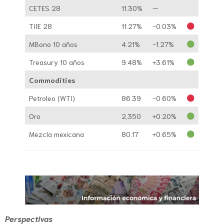
CETES 28
11.30%
—
TIIE 28
11.27%
-0.03%
MBono 10 años
4.21%
-1.27%
Treasury 10 años
9.48%
+3.61%
Commodities
Petroleo (WTI)
86.39
-0.60%
Oro
2,350
+0.20%
Mezcla mexicana
80.17
+0.65%
Perspectivas