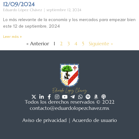
12/09/2024
Eduardo López Chávez
septiembre 12, 2024
Lo más relevante de la economía y los mercados para empezar bien
este 12 de septiembre, 2024
Leer más »
« Anterior
1
2
3
4
5
Siguiente »
Todos los derechos reservados © 2022
contacto@eduardolopezchavez.mx
Aviso de privacidad
|
Acuerdo de usuario