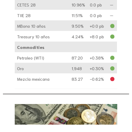
CETES 28
10.96%
0.0 pb
—
TIIE 28
11.51%
0.0 pb
—
MBono 10 años
9.50%
+0.0 pb
Treasury 10 años
4.24%
+8.0 pb
Commodities
Petroleo (WTI)
87.20
+0.38%
Oro
1,948
+0.30%
Mezcla mexicana
83.27
-0.62%