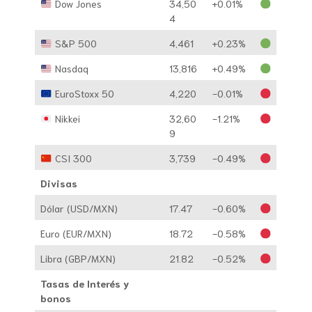
Dow Jones
34,50
+0.01%
4
S&P 500
4,461
+0.23%
Nasdaq
13,816
+0.49%
EuroStoxx 50
4,220
-0.01%
Nikkei
32,60
-1.21%
9
CSI 300
3,739
-0.49%
Divisas
Dólar (USD/MXN)
17.47
-0.60%
Euro (EUR/MXN)
18.72
-0.58%
Libra (GBP/MXN)
21.82
-0.52%
Tasas de Interés y
bonos