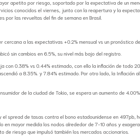
or apetito por riesgo, soportado por la expectativa de un menor
rvicios conocidos el viernes, junto con la reapertura y la expec
por las revueltas del fin de semana en Brasil.
er cercana a las expectativas +0.2% mensual vs un pronóstico de
icó sin cambios en 6.5%, su nivel más bajo del registro.
aja con 0.38% vs 0.44% estimado, con ello la inflación de todo 2
ascendió a 8.35%. y 7.84% estimado. Por otro lado, la Inflación 
Consumidor de la ciudad de Tokio, se espera un aumento de 4.00
 el spread de tasas contra el bono estadounidense en 497pb, ha
do en mayor medida los nodos alrededor de 7-10 años y exagera
ito de riesgo que impulsó también los mercados accionarios.