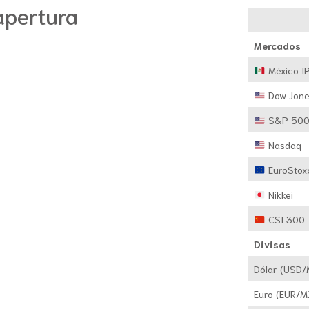
apertura
Mercados
México I
Dow Jone
S&P 50
Nasdaq
EuroStox
Nikkei
CSI 300
Divisas
Dólar (USD
Euro (EUR/