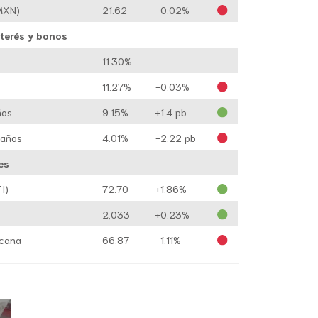
MXN)
21.62
-0.02%
nterés y bonos
11.30%
—
11.27%
-0.03%
ños
9.15%
+1.4 pb
 años
4.01%
-2.22 pb
es
I)
72.70
+1.86%
2,033
+0.23%
icana
66.87
-1.11%