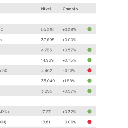
Nivel
Cambio
PC
55,318
+0.39%
s
37,695
+0.00%
—
0
4,783
+0.57%
14,969
+0.75%
x 50
4,462
-0.12%
35,049
+1.88%
3,295
+0.57%
/MXN)
17.27
+0.32%
MXN)
18.61
-0.06%