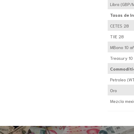
Libra (GBP/
Tasas de I
CETES 28
TIIE 28
MBono 10 a
Treasury 10
Commoditi
Petroleo (WT
Oro
Mezcla mex