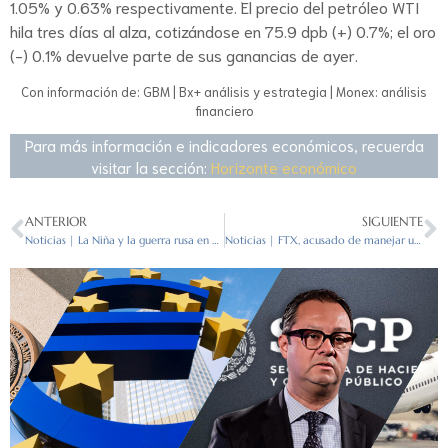
1.05% y 0.63% respectivamente. El precio del petróleo WTI
hila tres días al alza, cotizándose en 75.9 dpb (+) 0.7%; el oro
(-) 0.1% devuelve parte de sus ganancias de ayer.
Con información de: GBM | Bx+ análisis y estrategia | Monex: análisis
financiero
Para más información e indicadores económicos, recuerda
visitar la sección:
Horizonte económico
ANTERIOR
SIGUIENTE
Noticias | La Niña y la guerra rusa en Ucrania sacuden los mercados de soja, maíz y trigo
Noticias | FTX, acusado de manejar un «castillo de naipes»