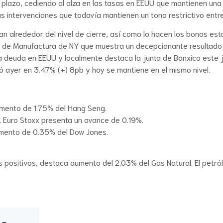
azo, cediendo al alza en las tasas en EEUU que mantienen una vola
las intervenciones que todavía mantienen un tono restrictivo entr
n alrededor del nivel de cierre, así como lo hacen los bonos est
 de Manufactura de NY que muestra un decepcionante resultado 
 la deuda en EEUU y localmente destaca la junta de Banxico este
ró ayer en 3.47% (+) 8pb y hoy se mantiene en el mismo nivel.
emento de 1.75% del Hang Seng.
 Euro Stoxx presenta un avance de 0.19%.
remento de 0.35% del Dow Jones.
 positivos, destaca aumento del 2.03% del Gas Natural. El petról