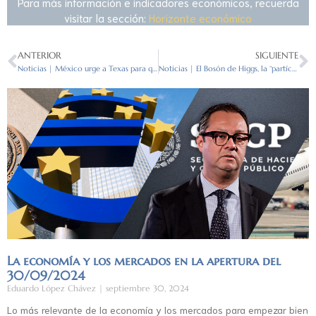
Para más información e indicadores económicos, recuerda
visitar la sección:
Horizonte económico
ANTERIOR
SIGUIENTE
Noticias | México urge a Texas para que detenga los controles al transporte de carga
Noticias | El Bosón de Higgs, la “partícula de Dios” que nos explica de qué está hecho el Universo
La economía y los mercados en la apertura del
30/09/2024
Eduardo López Chávez
septiembre 30, 2024
Lo más relevante de la economía y los mercados para empezar bien