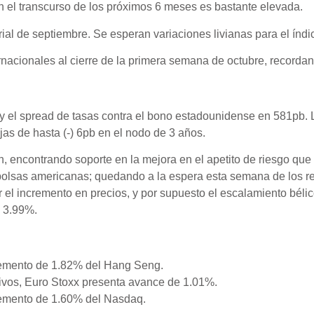
n el transcurso de los próximos 6 meses es bastante elevada.
ial de septiembre. Se esperan variaciones livianas para el índ
rnacionales al cierre de la primera semana de octubre, recorda
y el spread de tasas contra el bono estadounidense en 581pb.
as de hasta (-) 6pb en el nodo de 3 años.
n, encontrando soporte en la mejora en el apetito de riesgo qu
bolsas americanas; quedando a la espera esta semana de los rep
r el incremento en precios, y por supuesto el escalamiento bél
a 3.99%.
cremento de 1.82% del Hang Seng.
ivos, Euro Stoxx presenta avance de 1.01%.
cremento de 1.60% del Nasdaq.