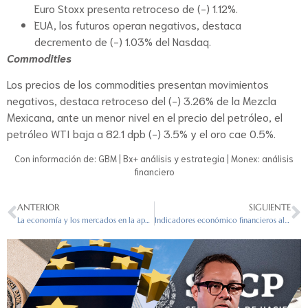
Euro Stoxx presenta retroceso de (-) 1.12%.
EUA, los futuros operan negativos, destaca
decremento de (-) 1.03% del Nasdaq.
Commodities
Los precios de los commodities presentan movimientos
negativos, destaca retroceso del (-) 3.26% de la Mezcla
Mexicana, ante un menor nivel en el precio del petróleo, el
petróleo WTI baja a 82.1 dpb (-) 3.5% y el oro cae 0.5%.
Con información de: GBM | Bx+ análisis y estrategia | Monex: análisis
financiero
ANTERIOR
SIGUIENTE
La economía y los mercados en la apertura del 14/09/2022
Indicadores económico financieros al cierre del 19/09/2022