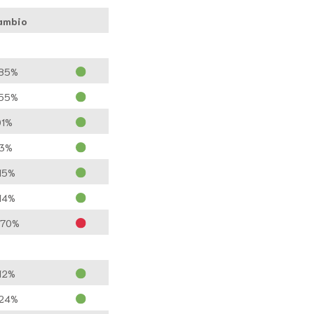
ambio
.85%
.55%
01%
13%
15%
14%
.70%
12%
.24%