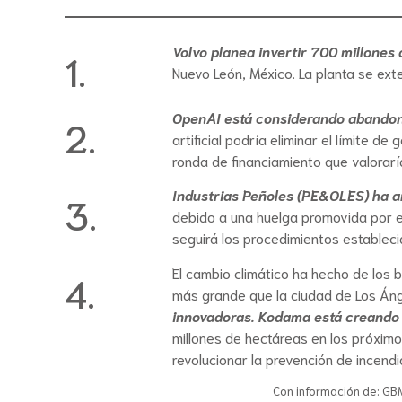
Volvo planea invertir 700 millones 
1.
Nuevo León, México. La planta se ex
OpenAI está considerando abandonar
2.
artificial podría eliminar el límite d
ronda de financiamiento que valorarí
Industrias Peñoles (PE&OLES) ha an
3.
debido a una huelga promovida por e
seguirá los procedimientos establecid
El cambio climático ha hecho de los 
4.
más grande que la ciudad de Los Áng
innovadoras. Kodama está creando 
millones de hectáreas en los próximos
revolucionar la prevención de incendi
Con información de: GBM 