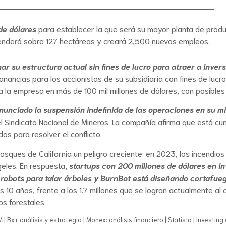
de dólares
para establecer la que será su mayor planta de prod
tenderá sobre 127 hectáreas y creará 2,500 nuevos empleos.
 su estructura actual sin fines de lucro para atraer a inver
e ganancias para los accionistas de su subsidiaria con fines de luc
a la empresa en más de 100 mil millones de dólares, con posibles 
unciado la suspensión indefinida de las operaciones en su m
l Sindicato Nacional de Mineros. La compañía afirma que está cu
os para resolver el conflicto.
bosques de California un peligro creciente: en 2023, los incendi
eles. En respuesta,
startups con 200 millones de dólares en i
robots para talar árboles y BurnBot está diseñando cortafue
 10 años, frente a los 1.7 millones que se logran actualmente al 
os forestales.
| Bx+ análisis y estrategia | Monex: análisis financiero | Statista | Investin