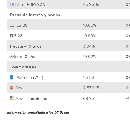
Libra (GBP/MXN)
25.9389
0.
Tasas de interés y bonos
CETES 28
10.65%
0
TIIE 28
10.99%
0
Treasury 10 años
3.94%
0
MBono 10 años
10.02%
0
Commodities
Petroleo (WTI)
73.56
0.
Oro
2,532.15
0.
Mezcla mexicana
69.75
-1
Información consultada a las 07:51 am