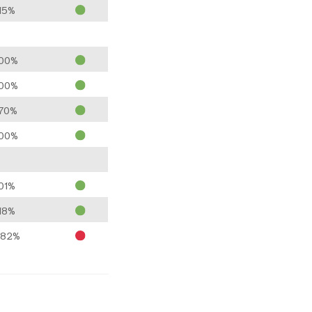
15%
.00%
.00%
.70%
.00%
01%
18%
.82%