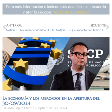
Para más información e indicadores económicos, recuerda
visitar la sección:
Horizonte económico
ANTERIOR
SIGUIENTE
Noticias | Resumen económico 13 – 17 febrero 2023
Noticias | ¿Qué impacto han tenido las sanciones de Occidente a Rusia tras un año de guerra?
La economía y los mercados en la apertura del
30/09/2024
Eduardo López Chávez
septiembre 30, 2024