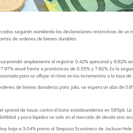
rcados seguirán asimilando las declaraciones restrictivas de un 
antes de ordenes de bienes durables.
io sorprendió ampliamente al registrar 0.42% quincenal y 8.62% a
 7.97% anual frente a pronósticos de 0.35% y 7.82%. Es la segun
ionado para no aflojar el ritmo en los incrementos a la tasa de
e órdenes de bienes duraderos para julio, se espera un alza de 0
y el spread de tasas contra el bono estadounidense en 585pb. L
olatilidad y poca liquidez no solo en el mercado de deuda sino a
 hoy baja a 3.04% previo al Simposio Económico de Jackson Hole