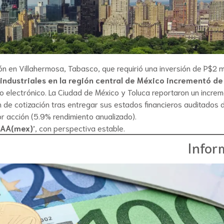
n en Villahermosa, Tabasco, que requirió una inversión de P$2 mi
ndustriales en la región central de México incrementó d
io electrónico. La Ciudad de México y Toluca reportaron un incre
n de cotización tras entregar sus estados financieros auditados 
r acción (5.9% rendimiento anualizado).
‘AAA(mex)’
, con perspectiva estable.
Infor