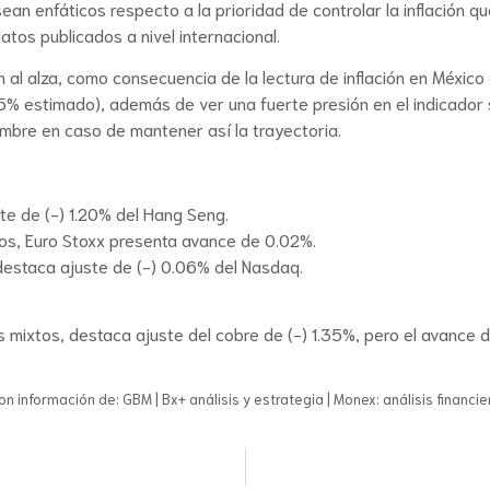
an enfáticos respecto a la prioridad de controlar la inflación qu
tos publicados a nivel internacional.
 al alza, como consecuencia de la lectura de inflación en México
.55% estimado), además de ver una fuerte presión en el indicado
mbre en caso de mantener así la trayectoria.
te de (-) 1.20% del Hang Seng.
os, Euro Stoxx presenta avance de 0.02%.
destaca ajuste de (-) 0.06% del Nasdaq.
mixtos, destaca ajuste del cobre de (-) 1.35%, pero el avance de
on información de: GBM | Bx+ análisis y estrategia | Monex: análisis financie