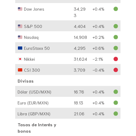
Dow Jones
34,29
+0.4%
3
S&P 500
4,404
+0.4%
Nasdaq
14,908
+0.2%
EuroStoxx 50
4,295
+0.6%
Nikkei
31,624
-2.1%
CSI 300
3,709
-0.4%
Divisas
Dólar (USD/MXN)
16.76
+0.4%
Euro (EUR/MXN)
18.13
+0.4%
Libra (GBP/MXN)
21.06
+0.4%
Tasas de Interés y
bonos