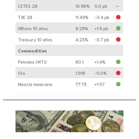
CETES 28
10.96%
0.0 pb
—
TIIE 28
11.49%
-0.4 pb
MBono 10 años
9.29%
+1.9 pb
Treasury 10 años
4.23%
-0.7 pb
Commodities
Petroleo (WTI)
80.1
+1.4%
Oro
1,918
-0.0%
Mezcla mexicana
77.73
+1.57