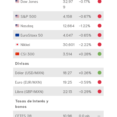
Dow Jones
32,97
-0.17%
9
S&P 500
4,158
-0.67%
Nasdaq
12,664
-1.22%
EuroStoxx 50
4,047
-0.65%
Nikkei
30,601
-2.22%
CSI 300
3,514
+0.28%
Divisas
Dólar (USD/MXN)
18.27
+0.26%
Euro (EUR/MXN)
19.25
-0.59%
Libra (GBP/MXN)
22.13
-0.29%
Tasas de Interés y
bonos
CETES 28
10.96
0.0 pb
—