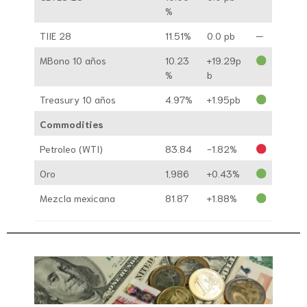
%
TIIE 28
11.51%
0.0 pb
—
MBono 10 años
10.23
+19.29p
%
b
Treasury 10 años
4.97%
+1.95pb
Commodities
Petroleo (WTI)
83.84
-1.82%
Oro
1,986
+0.43%
Mezcla mexicana
81.87
+1.88%