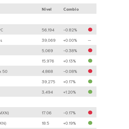
Nivel
Cambio
PC
56,194
-0.82%
s
39,069
+0.00%
—
0
5,069
-0.38%
15,976
+0.13%
x 50
4,868
-0.08%
39,275
+0.17%
3,494
+1.20%
/MXN)
17.06
-0.17%
MXN)
18.5
+0.19%