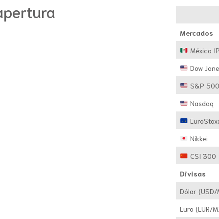
apertura
Mercados
México I
Dow Jone
S&P 50
Nasdaq
EuroStox
Nikkei
CSI 300
Divisas
Dólar (USD
Euro (EUR/