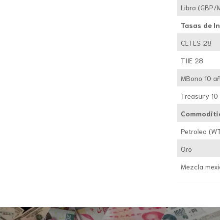
Libra (GBP/
Tasas de I
CETES 28
TIIE 28
MBono 10 a
Treasury 10
Commoditi
Petroleo (WT
Oro
Mezcla mex