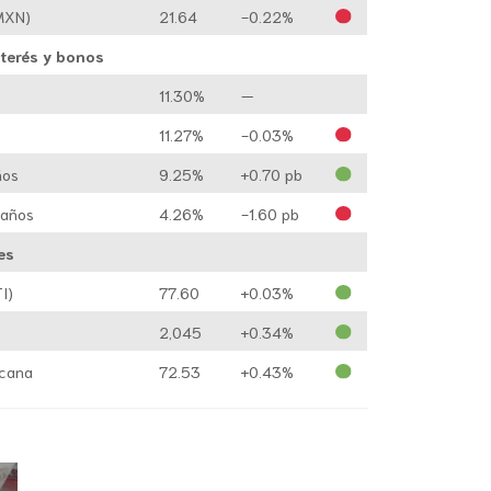
MXN)
21.64
-0.22%
nterés y bonos
11.30%
—
11.27%
-0.03%
ños
9.25%
+0.70 pb
 años
4.26%
-1.60 pb
es
I)
77.60
+0.03%
2,045
+0.34%
icana
72.53
+0.43%