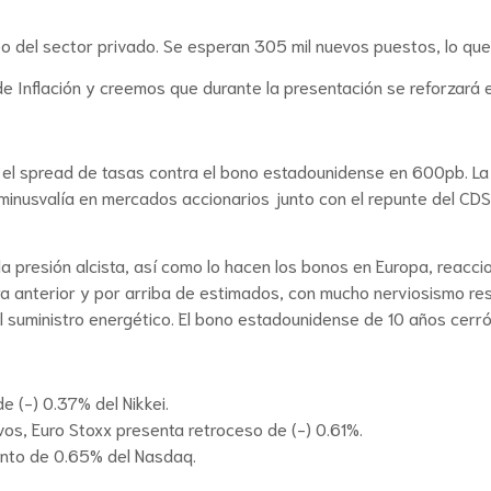
o del sector privado. Se esperan 305 mil nuevos puestos, lo que
e Inflación y creemos que durante la presentación se reforzará 
y el spread de tasas contra el bono estadounidense en 600pb. L
la minusvalía en mercados accionarios junto con el repunte del CD
 presión alcista, así como lo hacen los bonos en Europa, reaccio
ura anterior y por arriba de estimados, con mucho nerviosismo re
 el suministro energético. El bono estadounidense de 10 años cerr
e (-) 0.37% del Nikkei.
os, Euro Stoxx presenta retroceso de (-) 0.61%.
ento de 0.65% del Nasdaq.