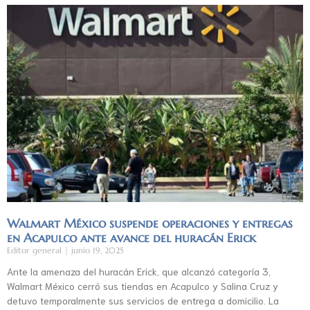
Walmart México suspende operaciones y entregas
en Acapulco ante avance del huracán Erick
Editor general
junio 19, 2025
Ante la amenaza del huracán Erick, que alcanzó categoría 3,
Walmart México cerró sus tiendas en Acapulco y Salina Cruz y
detuvo temporalmente sus servicios de entrega a domicilio. La