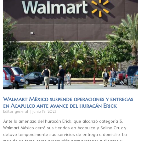
Walmart México suspende operaciones y entregas
en Acapulco ante avance del huracán Erick
Editor general
junio 19, 2025
Ante la amenaza del huracán Erick, que alcanzó categoría 3,
Walmart México cerró sus tiendas en Acapulco y Salina Cruz y
detuvo temporalmente sus servicios de entrega a domicilio. La
medida se tomó como precaución para proteger a clientes y