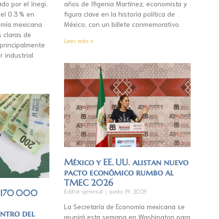
do por el Inegi,
años de Ifigenia Martínez, economista y
el 0.3 % en
figura clave en la historia política de
mía mexicana
México, con un billete conmemorativo.
s claras de
Leer más »
 principalmente
r industrial.
México y EE. UU. alistan nuevo
pacto económico rumbo al
TMEC 2026
á 170 000
Editor general
junio 19, 2025
La Secretaría de Economía mexicana se
entro del
reunirá esta semana en Washington para