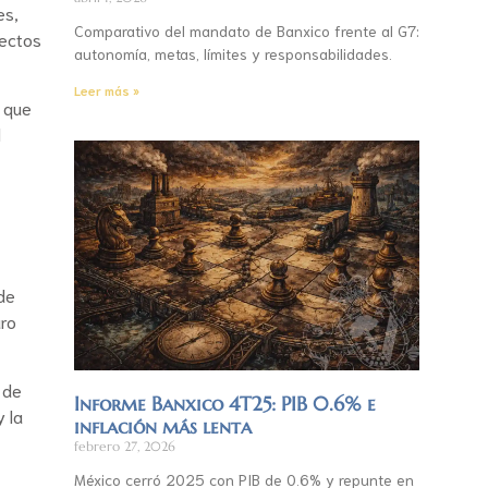
es,
Comparativo del mandato de Banxico frente al G7:
fectos
autonomía, metas, límites y responsabilidades.
Leer más »
, que
l
 de
aro
 de
Informe Banxico 4T25: PIB 0.6% e
y la
inflación más lenta
febrero 27, 2026
México cerró 2025 con PIB de 0.6% y repunte en