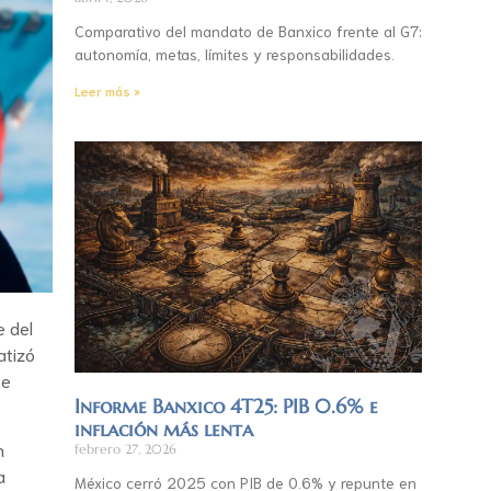
Comparativo del mandato de Banxico frente al G7:
autonomía, metas, límites y responsabilidades.
Leer más »
e del
atizó
te
Informe Banxico 4T25: PIB 0.6% e
inflación más lenta
n
febrero 27, 2026
a
México cerró 2025 con PIB de 0.6% y repunte en