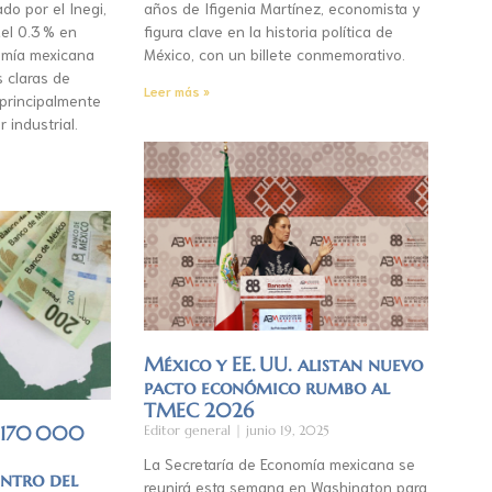
do por el Inegi,
años de Ifigenia Martínez, economista y
el 0.3 % en
figura clave en la historia política de
mía mexicana
México, con un billete conmemorativo.
s claras de
Leer más »
 principalmente
r industrial.
México y EE. UU. alistan nuevo
pacto económico rumbo al
TMEC 2026
á 170 000
Editor general
junio 19, 2025
La Secretaría de Economía mexicana se
entro del
reunirá esta semana en Washington para