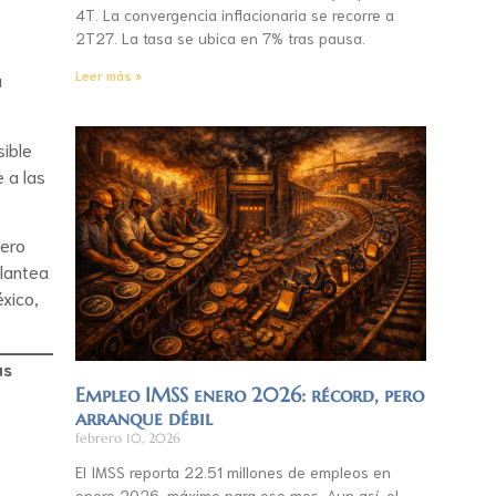
4T. La convergencia inflacionaria se recorre a
2T27. La tasa se ubica en 7% tras pausa.
Leer más »
á
sible
 a las
pero
plantea
xico,
as
Empleo IMSS enero 2026: récord, pero
arranque débil
febrero 10, 2026
El IMSS reporta 22.51 millones de empleos en
enero 2026, máximo para ese mes. Aun así, el