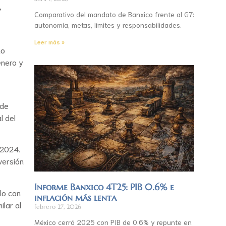
,
Comparativo del mandato de Banxico frente al G7:
autonomía, metas, límites y responsabilidades.
Leer más »
mo
enero y
 de
l del
 2024.
versión
Informe Banxico 4T25: PIB 0.6% e
lo con
inflación más lenta
lar al
febrero 27, 2026
México cerró 2025 con PIB de 0.6% y repunte en