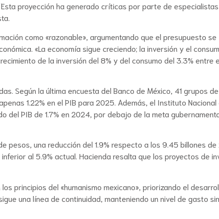
 Esta proyección ha generado críticas por parte de especialistas
ta.
estimación como «razonable», argumentando que el presupuesto se
económica. «La economía sigue creciendo; la inversión y el consu
ecimiento de la inversión del 8% y del consumo del 3.3% entre 
das. Según la última encuesta del Banco de México, 41 grupos de
apenas 1.22% en el PIB para 2025. Además, el Instituto Nacional
ado del PIB de 1.7% en 2024, por debajo de la meta gubernamenta
de pesos, una reducción del 1.9% respecto a los 9.45 billones de
e inferior al 5.9% actual. Hacienda resalta que los proyectos de in
los principios del «humanismo mexicano», priorizando el desarrol
gue una línea de continuidad, manteniendo un nivel de gasto simi