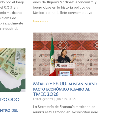
do por el Inegi,
años de Ifigenia Martínez, economista y
el 0.3 % en
figura clave en la historia política de
mía mexicana
México, con un billete conmemorativo.
s claras de
Leer más »
 principalmente
r industrial.
México y EE. UU. alistan nuevo
pacto económico rumbo al
TMEC 2026
á 170 000
Editor general
junio 19, 2025
La Secretaría de Economía mexicana se
entro del
reunirá esta semana en Washington para