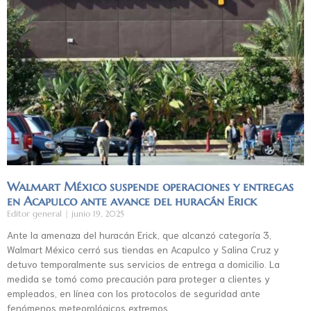
Walmart México suspende operaciones y entregas
en Acapulco ante avance del huracán Erick
Editor general
junio 19, 2025
Ante la amenaza del huracán Erick, que alcanzó categoría 3,
Walmart México cerró sus tiendas en Acapulco y Salina Cruz y
detuvo temporalmente sus servicios de entrega a domicilio. La
medida se tomó como precaución para proteger a clientes y
empleados, en línea con los protocolos de seguridad ante
fenómenos meteorológicos extremos.