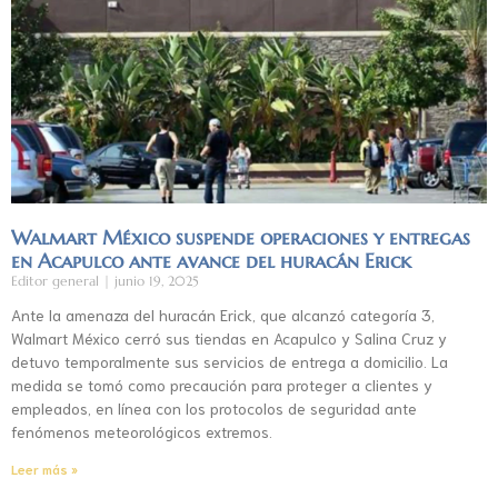
Walmart México suspende operaciones y entregas
en Acapulco ante avance del huracán Erick
Editor general
junio 19, 2025
Ante la amenaza del huracán Erick, que alcanzó categoría 3,
Walmart México cerró sus tiendas en Acapulco y Salina Cruz y
detuvo temporalmente sus servicios de entrega a domicilio. La
medida se tomó como precaución para proteger a clientes y
empleados, en línea con los protocolos de seguridad ante
fenómenos meteorológicos extremos.
Leer más »